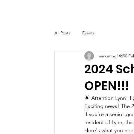
LHSF
Home
About
B
All Posts
Events
marketing14690
Fe
2024 Sc
OPEN!!!
🌟 Attention Lynn Hi
Exciting news! The 2
If you're a senior gr
resident of Lynn, thi
Here's what you nee