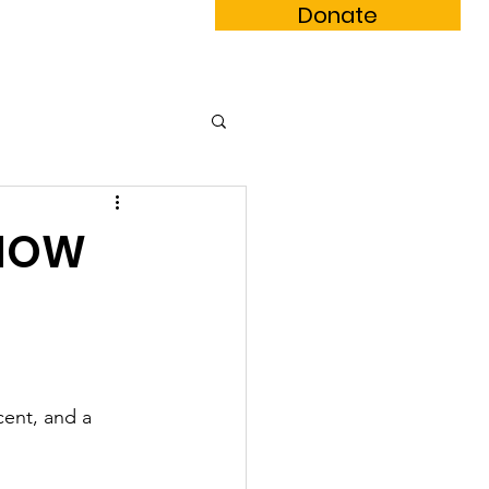
Donate
m Book
Subscribe
 NOW
cent, and a 