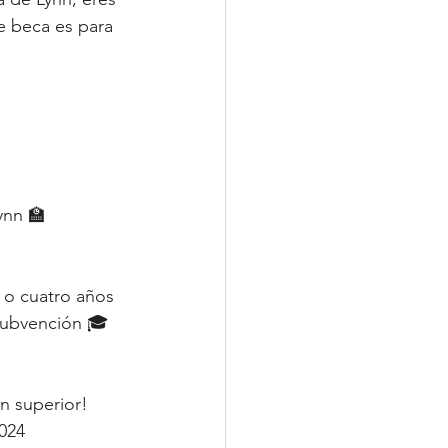
e beca es para 
ynn 🏫
 o cuatro años 
 subvención 🎓
n superior! 
024