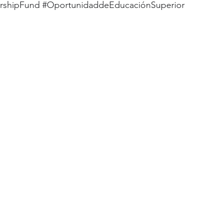
arshipFund
#OportunidaddeEducaciónSuperior