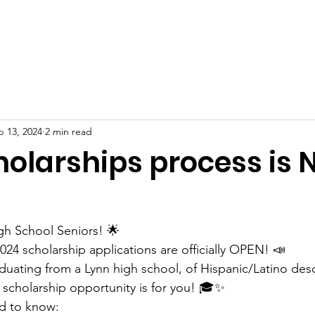
oard of Directors
2026 Scholarship Recipients
Progra
b 13, 2024
2 min read
holarships process is
gh School Seniors! 🌟
024 scholarship applications are officially OPEN! 📣
aduating from a Lynn high school, of Hispanic/Latino des
s scholarship opportunity is for you! 🎓✨
d to know: