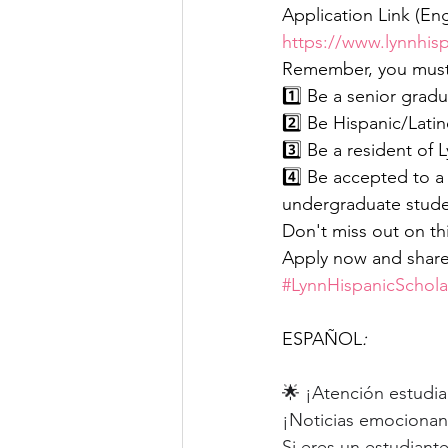
Application Link (Eng
https://www.lynnhisp
Remember, you must
1️⃣ Be a senior grad
2️⃣ Be Hispanic/Latin
3️⃣ Be a resident of 
4️⃣ Be accepted to a 
undergraduate studen
Don't miss out on th
Apply now and share 
#LynnHispanicSchol
ESPAÑOL
:
🌟 ¡Atención estudia
¡Noticias emocionant
Si eres un estudiant