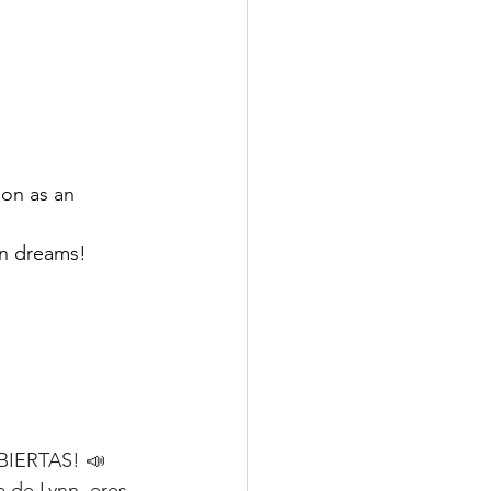
ion as an 
on dreams! 
ABIERTAS! 📣
 de Lynn, eres 