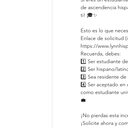
de ascendencia hispa
ti! 🎓✨
Esto es lo que neces
Enlace de solicitud (
https://www.lynnhisp
Recuerda, debes:
1️⃣ Ser estudiante d
2️⃣ Ser hispano/lati
3️⃣ Sea residente de
4️⃣ Ser aceptado en 
como estudiante univ
💼
¡No pierdas esta inc
¡Solicite ahora y co