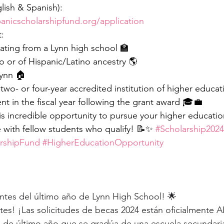
lish & Spanish): 
anicscholarshipfund.org/application
:
uating from a Lynn high school 🏫
o or of Hispanic/Latino ancestry 🌎
Lynn 🏠
two- or four-year accredited institution of higher educat
t in the fiscal year following the grant award 🎓💼
is incredible opportunity to pursue your higher educati
with fellow students who qualify! 📝✨ 
#Scholarship2024
arshipFund
#HigherEducationOpportunity
ntes del último año de Lynn High School! 🌟
es! ¡Las solicitudes de becas 2024 están oficialmente 
e de último año que se gradúa de una escuela secundaria